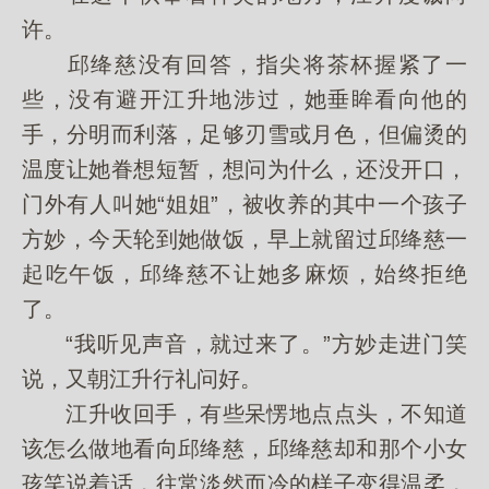
许。
邱绛慈没有回答，指尖将茶杯握紧了一
些，没有避开江升地涉过，她垂眸看向他的
手，分明而利落，足够刃雪或月色，但偏烫的
温度让她眷想短暂，想问为什么，还没开口，
门外有人叫她“姐姐”，被收养的其中一个孩子
方妙，今天轮到她做饭，早上就留过邱绛慈一
起吃午饭，邱绛慈不让她多麻烦，始终拒绝
了。
“我听见声音，就过来了。”方妙走进门笑
说，又朝江升行礼问好。
江升收回手，有些呆愣地点点头，不知道
该怎么做地看向邱绛慈，邱绛慈却和那个小女
孩笑说着话，往常淡然而冷的样子变得温柔，