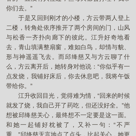
你们去。”
于是又回到刚才的小楼，方云带两人登上
二楼，转角处依序推开了两个房间的门，山风
与松香一齐扑向廊下的彼此。江升好奇地看
去，青山填满整扇窗，难如白鸟，却情与貌、
形与神遥遥飞去。而邱绛慈又与方云聊了什
么，方云离开后，她转身对他说：“你似乎有一
点发烧，我铺好床后，你去休息吧，我将午饭
带给你。”
江升收回目光，觉得难为情，“回来的时候
就发了烧，我自己开了药吃，但还没好全。”他
想被邱绛慈关心，最终想不一定要是这一面。
和她一起铺好枕被了，又补一句：“不严
重。”邱绛慈无言地点了点头，比起关心，她更