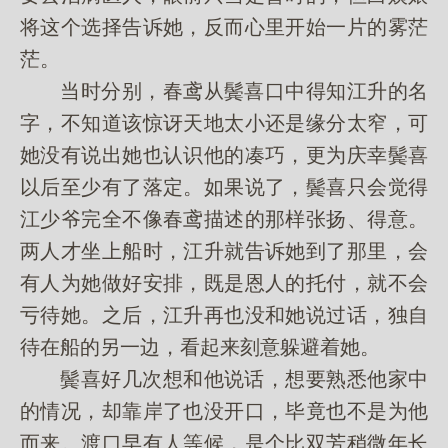
将这个选择告诉她，反而心里开始一片的雾茫
茫。
当时分别，春鸢从鬓喜口中得知江升的名
字，不知道该惊讶天地太小还是缘分太窄，可
她没有说出她也认识他的凑巧，更为庆幸鬓喜
以后至少有了落定。如果说了，鬓喜只会觉得
江少爷完全不像春鸢描述的那样张扬、得意。
两人才坐上船时，江升就告诉她到了那里，会
有人为她做好安排，既是恩人的托付，就不会
亏待她。之后，江升再也没和她说过话，独自
待在船的另一边，看起来刻意躲避着她。
鬓喜好几次想和他说话，想要熟悉他家中
的情况，却靠岸了也没开口，毕竟也不是为他
而来。渡口早有人等候，是个比双芳稍微年长