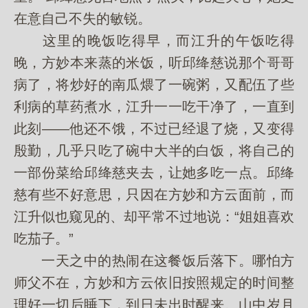
在意自己不失的敏锐。
这里的晚饭吃得早，而江升的午饭吃得
晚，方妙本来蒸的米饭，听邱绛慈说那个哥哥
病了，将炒好的南瓜煨了一碗粥，又配伍了些
利病的草药煮水，江升一一吃干净了，一直到
此刻——他还不饿，不过已经退了烧，又变得
殷勤，几乎只吃了碗中大半的白饭，将自己的
一部份菜给邱绛慈夹去，让她多吃一点。邱绛
慈有些不好意思，只因在方妙和方云面前，而
江升似也窥见的、却平常不过地说：“姐姐喜欢
吃茄子。”
一天之中的热闹在这餐饭后落下。哪怕方
师父不在，方妙和方云依旧按照规定的时间整
理好一切后睡下，到日未出时醒来。山中岁月