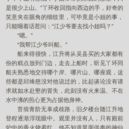
是很少上山。”丫环收回指向西边的手，好奇的
笑意夹在眼角的细纹里，可毕竟是小姐的事，
只能咽着话茬问：“江少爷要去找小姐吗？”
“嗯。”
“我帮江少爷叫船。”
船来得很快，江升将从吴县买的大家都有
份的糕点放到门边，走去上船时，听见丫环同
船夫熟悉地交待哪个岸、哪片山、哪座观，这
些都是邱绛慈没对他说过的，比起谈论没有请
求就如水赴壑的冒失，此刻没有火来温、不在
水中沸的煎心更为占据他身神。
苔痕青阶无辜成歧路，旧夕楼台随江升地
登程逐渐浮现眼中。观里并没有人，只有殿前
炉中的香火烧着红，他不知道里面供奉的神仙