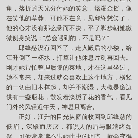
角，落折的天光分付她的笑意，熠耀金摇，像
在笑他的草莽。可他不在意，见邱绛慈笑了，
他的心才没有那么悬而不决，平了脚步朝她微
微侧身笑说：“总会遇到的，不是吗？”
邱绛慈没有回答了，走入殿后的小楼，给
江升倒了一杯水，打算让他休息片刻再回去。
刚才她帮忙整理后院的菜地，才在这里坐过，
她不常来，却来过就会喜欢上这个地方，横竖
的一切由旧木撑起，却并不潮湿，大概是窗边
供有一盏瓶花，散发着淡栀子花的香气，看见
门外的风轻近午天，神思且离合。
正好，江升的目光从窗前收回到邱绛慈的
低眉，深翠而厌厌，都说人的眉与眼端绪如
聚，可他常常读不出她此中的明暗，就会变得