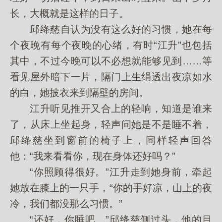
长，大概就是这样的日子。
邱绛慈自认为没有这么好的习惯，她在每
个夜晚有每个夜晚的心绪，有时“江升”也包括
其中，不过今晚可以不必想就能够见到……等
看见屋外暗下一片，隔门上生绢透出夜凉如水
的白，她披衣来到隔壁的房间。
江升听见推开又合上的轻响，知道是谁来
了，从床上坐起身，轻声问她是不是睡不着，
邱绛慈坐到窗前的椅子上，同样轻声回答
他：“我来看看你，现在身体还好吗？”
“你照顾得很好。”江升走到她身前，牵起
她放在膝上的一只手，“你的手好凉，山上的夜
冷，我们都没那么习惯。”
“还好，你睡吧。”邱绛慈侧过头，他的目