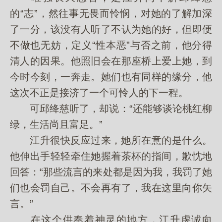
的“志”，然往事无畏而怜悯，对她的了解加深
了一分，该没有人听了不认为她的好，但即便
不做也无妨，定义“性本恶”与否之前，他分得
清人的因果。他照旧会在那座桥上爱上她，到
今时今刻，一奔走。她们也有同样的缘分，他
这次不正是接济了一个可怜人的下一程。
可邱绛慈听了，却说：“还能够谈论桃红柳
绿，生活尚且富足。”
江升很快反应过来，她所在意的是什么。
他伸出手轻轻牵住她握着茶杯的指间，歉忱地
回答：“那些流言的来处都是因为我，我罚了她
们也会罚自己。不会再有了，我在这里向你矢
言。”
在这个供奉着神灵的地方，江升虔诚向