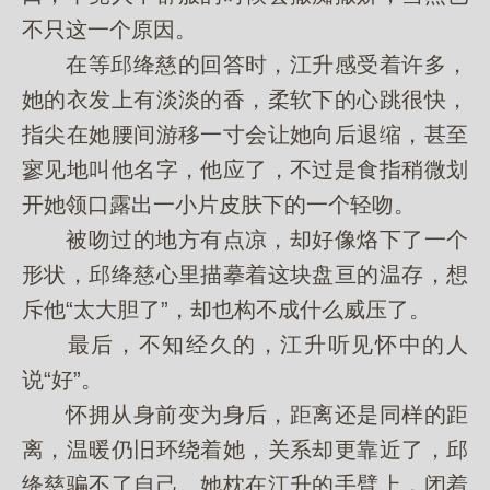
不只这一个原因。
在等邱绛慈的回答时，江升感受着许多，
她的衣发上有淡淡的香，柔软下的心跳很快，
指尖在她腰间游移一寸会让她向后退缩，甚至
寥见地叫他名字，他应了，不过是食指稍微划
开她领口露出一小片皮肤下的一个轻吻。
被吻过的地方有点凉，却好像烙下了一个
形状，邱绛慈心里描摹着这块盘亘的温存，想
斥他“太大胆了”，却也构不成什么威压了。
最后，不知经久的，江升听见怀中的人
说“好”。
怀拥从身前变为身后，距离还是同样的距
离，温暖仍旧环绕着她，关系却更靠近了，邱
绛慈骗不了自己。她枕在江升的手臂上，闭着