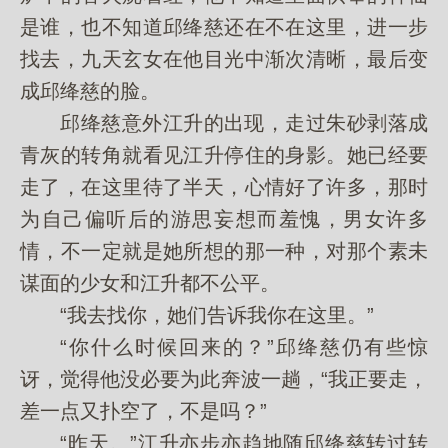
是谁，也不知道邱绛慈还在不在这里，进一步
找去，九天玄女在他目光中渐次清晰，最后变
成邱绛慈的脸。
邱绛慈意外江升的出现，走过朱砂剥落成
青灰的转角就看见江升停住的身影。她已经要
走了，在这里待了半天，心情好了许多，那时
为自己偏听后的游思妄想而羞愧，男女许多
情，不一定就是她所想的那一种，对那个素未
谋面的少女和江升都不公平。
“我去找你，她们告诉我你在这里。”
“你什么时候回来的？”邱绛慈仍有些惊
讶，觉得他没必要为此奔波一趟，“我正要走，
差一点又扑空了，不是吗？”
“昨天。”江升亦步亦趋地随邱绛慈转过转