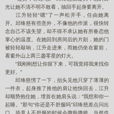
光让她不清不明不敢看，抽回手起身要离开。
江升轻轻“嗯”了一声松开手，任由她离
开。邱绛慈有些意外，不像他的作派，很快转
念自己不该失望，却不得不承认她有所眷恋他
掌心的温度。在她回到房间后的片刻，她的门
被轻轻敲响，江升走进来，而她仍坐在窗前，
看窗外山上两三盏零星的灯火。
“我刚刚想让你留下来，可我觉得我来找你
更好。”
邱绛慈愣了一下，抬头见他只穿了薄薄的
一件衣，起身推了推他的肩让他快回去，江升
却顺势抱住她，埋首在她肩头说：“我想和你一
起睡。”那句“你还是不舒服吗”邱绛慈差点问出
口，毕竟人不舒服的时候会撒痴撒娇，当然也