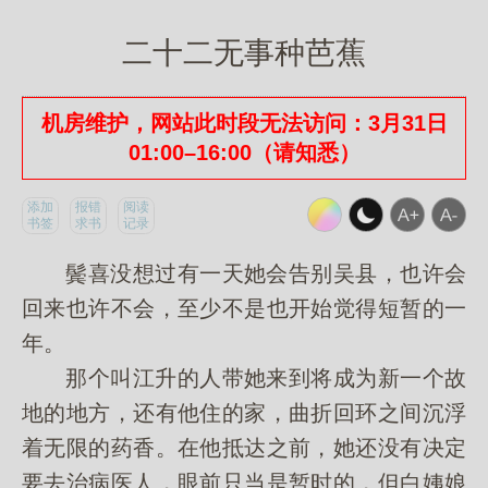
二十二无事种芭蕉
机房维护，网站此时段无法访问：3月31日
01:00–16:00（请知悉）
添加
报错
阅读
书签
求书
记录
鬓喜没想过有一天她会告别吴县，也许会
回来也许不会，至少不是也开始觉得短暂的一
年。
那个叫江升的人带她来到将成为新一个故
地的地方，还有他住的家，曲折回环之间沉浮
着无限的药香。在他抵达之前，她还没有决定
要去治病医人，眼前只当是暂时的，但白姨娘