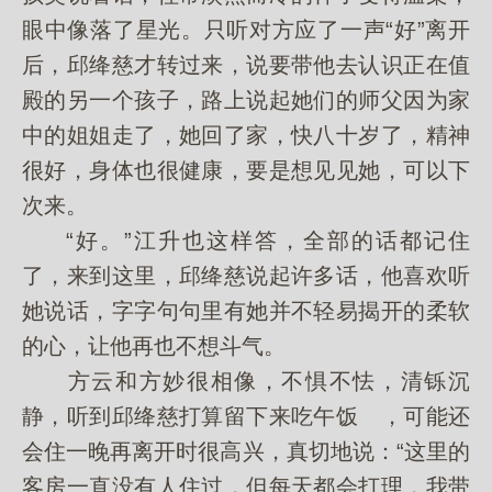
眼中像落了星光。只听对方应了一声“好”离开
后，邱绛慈才转过来，说要带他去认识正在值
殿的另一个孩子，路上说起她们的师父因为家
中的姐姐走了，她回了家，快八十岁了，精神
很好，身体也很健康，要是想见见她，可以下
次来。
“好。”江升也这样答，全部的话都记住
了，来到这里，邱绛慈说起许多话，他喜欢听
她说话，字字句句里有她并不轻易揭开的柔软
的心，让他再也不想斗气。
方云和方妙很相像，不惧不怯，清铄沉
静，听到邱绛慈打算留下来吃午饭 ，可能还
会住一晚再离开时很高兴，真切地说：“这里的
客房一直没有人住过，但每天都会打理，我带