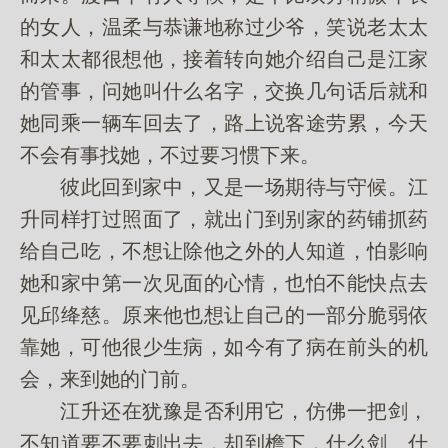
的女人，温柔与恭谦地称过少爷，笑说老太太
和太太都很想他，接着转向她介绍自己是江家
的管事，问她叫什么名字，交换几句话后就和
她同乘一辆车回去了，路上说客途劳累，今天
不会有事找她，不过要习惯下来。
彼此回到家中，又是一场期待与守候。江
升同样打过照面了，就出门到别家的药铺抓药
给自己吃，不想让除他之外的人知道，怕影响
她和家中第一次见面的心情，也怕不能快点去
见邱绛慈。原来他也想让自己的一部分脆弱依
靠她，可他很少生病，如今有了病在前头的机
会，来到她的门前。
江升还在犹豫是否利用它，仿佛一把剑，
不知道要不要刺出去，却到檐下，什么剑、什