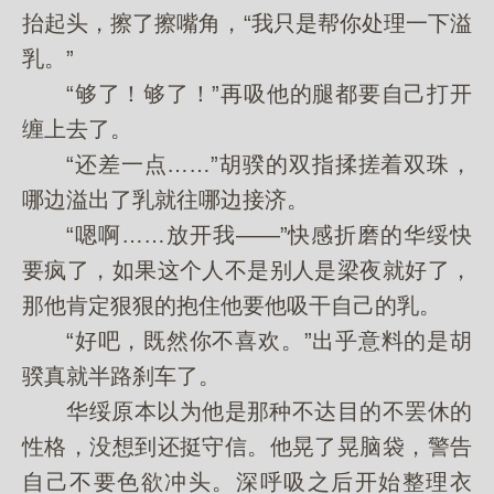
抬起头，擦了擦嘴角，“我只是帮你处理一下溢
乳。”
“够了！够了！”再吸他的腿都要自己打开
缠上去了。
“还差一点……”胡骙的双指揉搓着双珠，
哪边溢出了乳就往哪边接济。
“嗯啊……放开我——”快感折磨的华绥快
要疯了，如果这个人不是别人是梁夜就好了，
那他肯定狠狠的抱住他要他吸干自己的乳。
“好吧，既然你不喜欢。”出乎意料的是胡
骙真就半路刹车了。
华绥原本以为他是那种不达目的不罢休的
性格，没想到还挺守信。他晃了晃脑袋，警告
自己不要色欲冲头。深呼吸之后开始整理衣