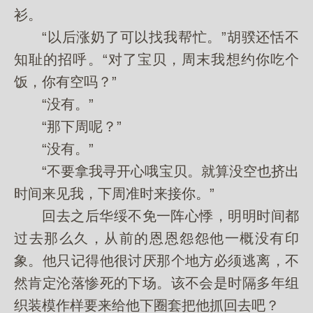
衫。
“以后涨奶了可以找我帮忙。”胡骙还恬不
知耻的招呼。“对了宝贝，周末我想约你吃个
饭，你有空吗？”
“没有。”
“那下周呢？”
“没有。”
“不要拿我寻开心哦宝贝。就算没空也挤出
时间来见我，下周准时来接你。”
回去之后华绥不免一阵心悸，明明时间都
过去那么久，从前的恩恩怨怨他一概没有印
象。他只记得他很讨厌那个地方必须逃离，不
然肯定沦落惨死的下场。该不会是时隔多年组
织装模作样要来给他下圈套把他抓回去吧？