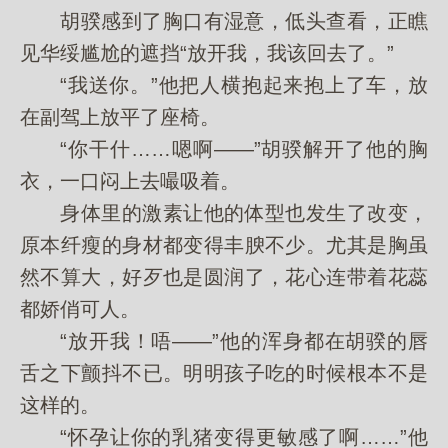
胡骙感到了胸口有湿意，低头查看，正瞧
见华绥尴尬的遮挡“放开我，我该回去了。”
“我送你。”他把人横抱起来抱上了车，放
在副驾上放平了座椅。
“你干什……嗯啊——”胡骙解开了他的胸
衣，一口闷上去嘬吸着。
身体里的激素让他的体型也发生了改变，
原本纤瘦的身材都变得丰腴不少。尤其是胸虽
然不算大，好歹也是圆润了，花心连带着花蕊
都娇俏可人。
“放开我！唔——”他的浑身都在胡骙的唇
舌之下颤抖不已。明明孩子吃的时候根本不是
这样的。
“怀孕让你的乳猪变得更敏感了啊……”他