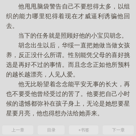
他甩甩脑袋警告自己不要想得太多，以组
织的能力哪里犯得着现在才威逼利诱骗他回
去。
当下的任务就是照顾好他的小宝贝胡念。
胡念出生以后，华绥一直把她做当做女孩
养，反正没什么所谓。性别能凭父母的喜好挑
选是再好不过的事情。而且念念正如他所预料
的越长越漂亮，人见人爱。
他无比盼望着念念能平安无事的长大，再
也不要受他曾经受过的苦了。他要把自己小时
候的遗憾都弥补在孩子身上，无论是她想要星
星要月亮，他也得想办法给她弄来。
上一章
目录
+书签
下一章