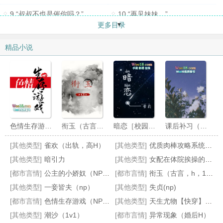
9.“叔叔不也是催你吗？”
10.“再见妹妹。”
更多目录
11.这是她第一次出国
12.可惜，人永远只能去美化从未走过的道路（
精品小说
13.为什么留在那栋房子里的，始终是她一个人
14.在不知情的人眼睛里，他们是什么？
15.对着妹妹的照片自慰这件事他做过多少回
16.“我和他又不是从小一起长大。”
色情生存游戏（NPH）
衔玉（古言，h，1v1）
暗恋［校园 1v1］
课后补习（师生）
[其他类型]
雀欢（出轨，高H）
[其他类型]
优质肉棒攻略系统（np高辣文）
[其他类型]
暗引力
[其他类型]
女配在体院挨操的N种姿势(NPH)
[都市言情]
公主的小娇奴（NPH，男生子）
[都市言情]
衔玉（古言，h，1v1）
[其他类型]
一妾皆夫（np）
[其他类型]
失贞(np)
[都市言情]
色情生存游戏（NPH）
[其他类型]
天生尤物【快穿】高H
异常现象（婚后H）
天下谋妆（古言NP）
红楼之黛玉后妈不好当
盲冬（NP，替身上位，追妻火葬场）
[其他类型]
潮沙（1v1）
[都市言情]
异常现象（婚后H）