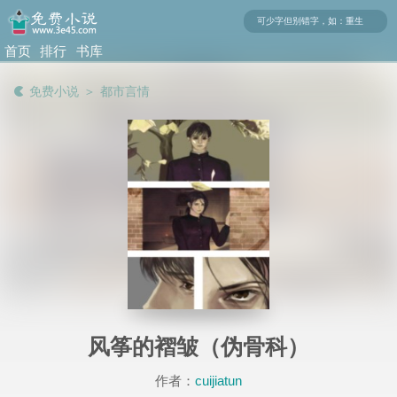
首页
排行
书库
榜
免费小说
＞
都市言情
风筝的褶皱（伪骨科）
作者：
cuijiatun