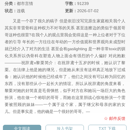
分类：
都市言情
字数：
91239
状态：
连载
更新：
2026-07-02
又是一个存了很久的稿子 但是依旧没写完原生家庭相关我个人
其实非常雷骨科这种权力不对等的关系 甚至连擦边的类似于领居哥
哥这种也很雷?在我个人的观点里我会觉得这是一种上位者对于下位
者的引导 年长的一方往往在年幼的一方价值观和世界观尚未成型时
就已经介入了对方的生活 甚至会有gaslighting 是一种非常toxic的驯
化关系所以伪骨科在塑造人物上面会有强烈的个人偏好 对此抱歉
————祝辞鸢x黎栗简介：在祝辞鸢十五岁的时候，她认识了黎
栗。在法律上他是她的继兄，但是她从来没有这样真正地放下过戒
备：她认识他的时候他已经成年了，他们之间没有可以称为回忆的
东西，没有那些从小一起长大的情谊。所以从祝辞鸢的角度来看，
黎栗对她的好简直是毛骨悚然，似乎对方在和她玩一场巨大的角色
扮演，他在做一个称职的哥哥，而她在这里胆战心惊地扮演一个需
要被照顾的妹妹——一个属于这个家，属于继父和母亲的家的女
儿。但是事实是，他的确是一个很好的哥哥。—
☆ 邮件反馈
全文阅读
放入书架
TXT 下载