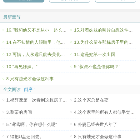
最新章节
16.“我和他又不是从小一起长大。”
15.对着妹妹的照片自慰这件事他做过多少回
14.在不知情的人眼睛里，他们是什么？
13.为什么留在那栋房子里的，始终是她一个人
12.可惜，人永远只能去美化从未走过的道路（
11.这是她第一次出国
10.“再见妹妹。”
9.“叔叔不也是催你吗？”
8.只有烛光才会做这种事
全文阅读
倒序 ↑
1.祝辞鸢第一次看到这栋房子的时候以为自己
2.这个家总是在变
3.黎栗的房间
4.这个家里的所有人都似乎觉得她在过苦日子
5.“鸢鸢啊，你在想什么呢”
6.外婆已经去世八年了
7.得把U盘还回去。
8.只有烛光才会做这种事