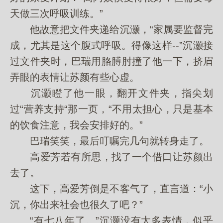
天做三次呼吸训练。”
他故意把文件夹递给沉灏，“家属要监督完
成，尤其是这个腹式呼吸。得像这样--”沉灏接
过文件夹时，巴瑞用胳膊肘撞了他一下，挤眉
弄眼的表情让苏颜有些心虚。
沉灏瞪了他一眼，翻开文件夹，指尖划
过“营养支持“那一页，“不用太担心，只是基本
的饮食注意，我会安排好的。”
巴瑞笑笑，最后叮嘱完几句就转身走了。
高爱芳若有所思，找了一个借口让苏颜出
去了。
这下，高爱芳倒是不客气了，直言道：“小
沉，你出来社会也很久了吧？”
“有七八年了。”沉灏没有太多表情，似乎