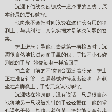
沉灏下颌线突然绷成一道冷硬的直线，原
本舒展的眉心微拧。
他向来不会把时间浪费在这种没有用的猜
测上，与其纠结，真凭实据才是解决问题的答
案。
护士进来引导他们去做第一项检查时，沉
灏很自然地接过苏颜手里的包，手指不小心碰
到她的手背--她像触电一样缩回手。
抽血窗口前的不锈钢台面泛着冷光，护士
正在准备针管，金属器械碰撞发出轻响。苏颜
坐在高脚凳上，手指无意识地蜷缩。
沉灏站在她身侧，没有说话，只是很自然
地将她另一只没被扎针的手轻轻握住。他的掌
心温热干燥，指腹带着薄茧，恰好能完全包裹