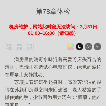
第78章体检
机房维护，网站此时段无法访问：3月31日
01:00–16:00（请知悉）
添加
报错
阅读
书签
求书
记录
病房里的消毒水味混着高爱芳床头百合的
清香，巴瑞正在调试心电监护仪，绿色的波纹
在屏幕上安静跳动。
苏颜扶着奶奶坐起身时，高爱芳浑浊的眼
睛在苏颜和沉灏之间来回逡巡，老人枯瘦的手
抓住她的手，指节因为用力泛白：“颜颜，他难
道就是……”