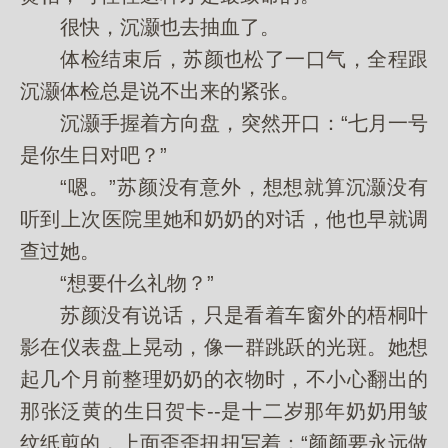
很快，沉灏也去抽血了。
体检结束后，苏颜也松了一口气，全程跟
沉灏体检总是说不出来的紧张。
沉灏手握着方向盘，突然开口：“七月一号
是你生日对吧？”
“嗯。”苏颜没有意外，想想就算沉灏没有
听到上次医院里她和奶奶的对话，他也早就调
查过她。
“想要什么礼物？”
苏颜没有说话，只是看着车窗外的梧桐叶
影在仪表盘上晃动，像一群跳跃的光斑。她想
起几个月前整理奶奶的衣物时，不小心翻出的
那张泛黄的生日贺卡--是十二岁那年奶奶用皱
纹纸剪的，上面歪歪扭扭写着：“颜颜要永远做