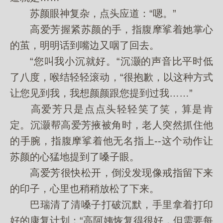
苏颜眼神复杂，点头应道：“嗯。”
高爱芳握紧苏颜的手，指腹摩挲着她掌心
的茧，明明话到嘴边又咽了回去。
“您叫我小沉就好。“沉灏的声音比平时低
了八度，喉结轻轻滚动，“很抱歉，以这种方式
让您见到我，我想颜颜跟您提到过我……”
高爱芳只是点点头轻轻笑了笑，算是肯
定。沉灏帮高爱芳掖被角时，老人突然抓住他
的手腕，指腹摩挲着他无名指上--这个动作让
苏颜的心猛地提到了嗓子眼。
高爱芳很快松开，倒没发现像戒指留下来
的印子，心里也稍稍放松了下来。
巴瑞清了清嗓子打破沉默，手里拿着打印
好的康复计划：“高阿姨恢复得很好，但需要每