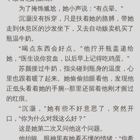
为了掩饰尴尬，她小声说：“有点晕。”
沉灏没有拆穿，只是扶着她的胳膊，带她
走到休息区的沙发坐下，又去自动贩卖机买了
瓶温牛奶。
“喝点东西会好点。”他拧开瓶盖递给
她，“医生说你贫血，以后早上记得吃鸡蛋。”
苏颜接过牛奶，指尖碰到瓶身的温度，心
里也跟着暖了起来。她偷偷抬眼看他，发现他
正低头看着她的手腕--那里还留着他刚才握过
的红痕。
“沉灏，”她有些不好意思了，突然开
口，“你为什么对我这么好？”
这是她第二次又问他这个问题。
他抬眸，眼神里有她看不懂的情绪：“你希