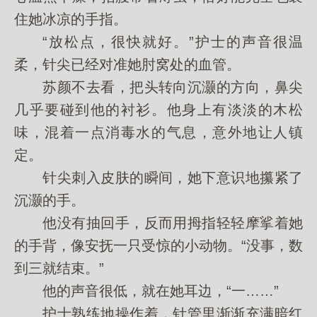
住她冰凉的手指。
“放松点，很快就好。”护士的声音很温
柔，针尖已经对准她肘窝处的血管。
苏颜不去看，把头转向沉灏的方向，鼻尖
几乎要碰到他的衬衫。他身上有淡淡的木松
味，混着一点消毒水的气息，意外地让人镇
定。
针尖刺入皮肤的瞬间，她下意识地攥紧了
沉灏的手。
他没有抽回手，反而用拇指轻轻摩挲着她
的手背，像安抚一只受惊的小动物。“没事，数
到三就结束。”
他的声音很低，就在她耳边，“一……”
护士熟练地操作着，针管里渐渐充满暗红